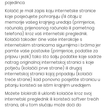
pojedinca.
Kolačić je mali zapis koju internetske stranice
koje posjećujete pohranjuju i/ili čitaju iz
memorije vašeg krajnjeg uređaja (primjerice,
računala, prijenosnog računala ili pametnog
telefona) kroz vaš internetski preglednik.
Kolačići također čine vaše interakcije s
internetskim stranicama sigurnijima i bržima jer
pamte vaše postavke (primjerice, podatke za
prijavu i jezik) tako što šalju podatke koje sadrže
natrag originalnoj internetskoj stranici s koje
potječu (kolačići prve strane) ili drugoj
internetskoj stranici kojoj pripadaju (kolačići
treće strane) kad ponovno posjetite stranicu u
pitanju koristeći se istim krajnjim uređajem.
Možete blokirati ili ukloniti kolačiće kroz svoj
internetski preglednik ili koristeći softver trećih
strana, ali u tom slučaju može doći do