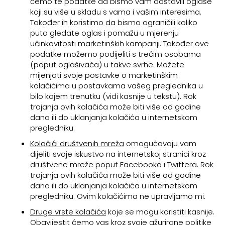
ćemo te podatke da bismo vam dostavili oglase
koji su više u skladu s vama i vašim interesima.
Također ih koristimo da bismo ograničili koliko
puta gledate oglas i pomažu u mjerenju
učinkovitosti marketinških kampanji. Također ove
podatke možemo podijeliti s trećim osobama
(poput oglašivača) u takve svrhe. Možete
mijenjati svoje postavke o marketinškim
kolačićima u postavkama vašeg preglednika u
bilo kojem trenutku (vidi kasnije u tekstu). Rok
trajanja ovih kolačića može biti više od godine
dana ili do uklanjanja kolačića u internetskom
pregledniku.
Kolačići društvenih mreža
omogućavaju vam
dijeliti svoje iskustvo na internetskoj stranici kroz
društvene mreže poput Facebooka i Twittera. Rok
trajanja ovih kolačića može biti više od godine
dana ili do uklanjanja kolačića u internetskom
pregledniku. Ovim kolačićima ne upravljamo mi.
Druge vrste kolačića
koje se mogu koristiti kasnije.
Obavijestit ćemo vas kroz svoje ažurirane politike