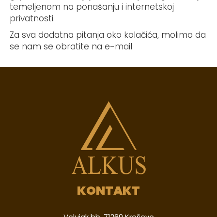
temeljenom na ponašanju i internetskoj
privatnosti.
Za sva dodatna pitanja oko kolačića, molimo da
se nam se obratite na e-mail
KONTAKT
Volujak bb, 71260 Kreševo