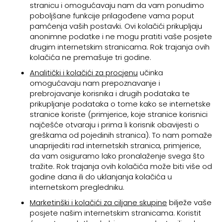
stranicu i omogućavaju nam da vam ponudimo
poboljšane funkcije prilagođene vama poput
pamćenja vaših postavki. Ovi kolačići prikupljaju
anonimne podatke i ne mogu pratiti vaše posjete
drugim internetskim stranicama. Rok trajanja ovih
kolačića ne premašuje tri godine.
Analitički i kolačići za procjenu
učinka
omogućavaju nam prepoznavanje i
prebrojavanje korisnika i drugih podataka te
prikupljanje podataka o tome kako se internetske
stranice koriste (primjerice, koje stranice korisnici
najčešće otvaraju i prima li korisnik obavijesti o
greškama od pojedinih stranica). To nam pomaže
unaprijediti rad internetskih stranica, primjerice,
da vam osiguramo lako pronalaženje svega što
tražite. Rok trajanja ovih kolačića može biti više od
godine dana ili do uklanjanja kolačića u
internetskom pregledniku.
Marketinški i kolačići za ciljane skupine
bilježe vaše
posjete našim internetskim stranicama. Koristit