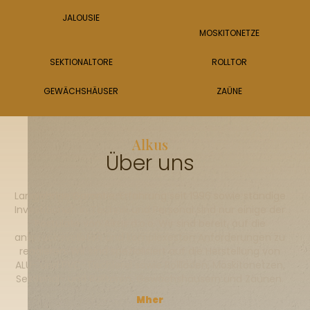
JALOUSIE
MOSKITONETZE
SEKTIONALTORE
ROLLTOR
GEWÄCHSHÄUSER
ZAÜNE
Alkus
Über uns
Langjährige Garantie, Erfahrung seit 1996 sowie ständige
Investitionen in Technik und Personal sind nur einige der
Postulate von Alkus d.o.o. Wir sind bereit, auf die
anspruchsvollsten und komplexesten Anforderungen zu
reagieren. Wir sind spezialisiert auf die Herstellung von
ALU- und PVC-Tischlerei sowie Rollläden, Moskitonetzen,
Sektional- und Rolltoren, Gewächshäusern und Zäunen.
Mher